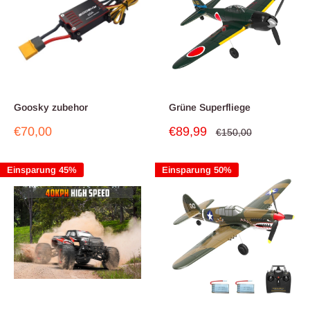
Goosky zubehor
Grüne Superfliege
Sonderpreis
Sonderpreis
€70,00
€89,99
Normalpreis
€150,00
Einsparung 45%
Einsparung 50%