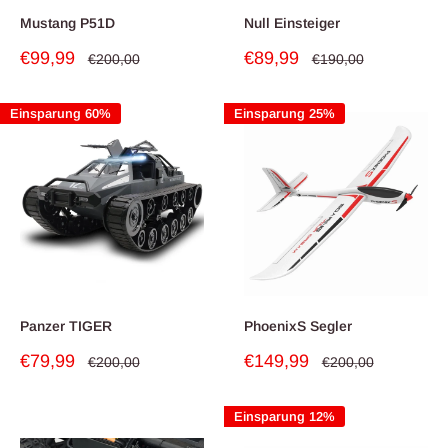
Mustang P51D
Null Einsteiger
Sonderpreis
Sonderpreis
€99,99
€89,99
Normalpreis
Normalpreis
€200,00
€190,00
Einsparung 60%
Einsparung 25%
Panzer TIGER
PhoenixS Segler
Sonderpreis
Sonderpreis
€79,99
€149,99
Normalpreis
Normalpreis
€200,00
€200,00
Einsparung 12%