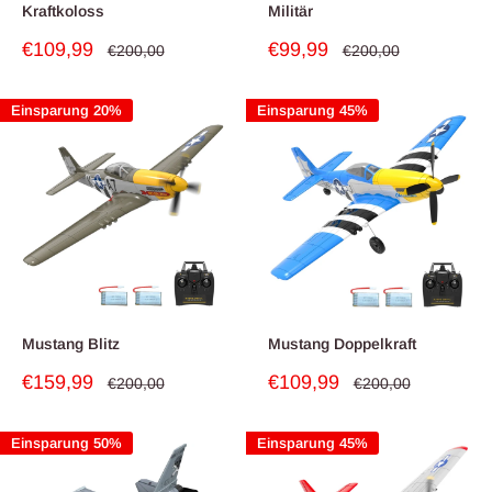
Kraftkoloss
Militär
Sonderpreis
Sonderpreis
€109,99
€99,99
Normalpreis
Normalpreis
€200,00
€200,00
Einsparung 20%
Einsparung 45%
Mustang Blitz
Mustang Doppelkraft
Sonderpreis
Sonderpreis
€159,99
€109,99
Normalpreis
Normalpreis
€200,00
€200,00
Einsparung 50%
Einsparung 45%