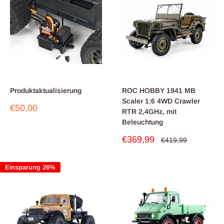
Produktaktualisierung
ROC HOBBY 1941 MB
Scaler 1:6 4WD Crawler
Sonderpreis
€50,00
RTR 2,4GHz, mit
Beleuchtung
Sonderpreis
€369,99
Normalpreis
€419,99
Einsparung 26%