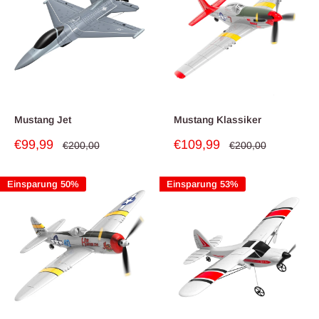
Mustang Jet
Mustang Klassiker
Sonderpreis
Sonderpreis
€99,99
€109,99
Normalpreis
Normalpreis
€200,00
€200,00
Einsparung 50%
Einsparung 53%