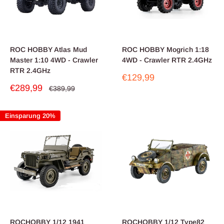
ROC HOBBY Atlas Mud
ROC HOBBY Mogrich 1:18
Master 1:10 4WD - Crawler
4WD - Crawler RTR 2.4GHz
RTR 2.4GHz
Sonderpreis
€129,99
Sonderpreis
€289,99
Normalpreis
€389,99
Einsparung 20%
ROCHOBBY 1/12 1941
ROCHOBBY 1/12 Type82