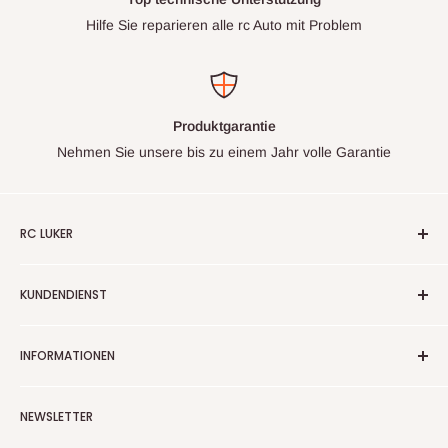
Hilfe Sie reparieren alle rc Auto mit Problem
Produktgarantie
Nehmen Sie unsere bis zu einem Jahr volle Garantie
RC LUKER
Ihr Experte für hochwertige, leistungsstarke RC-Autos.
KUNDENDIENST
Entdecken Sie innovative Technologie und erstklassige
Performance für ein unvergleichliches Fahrerlebnis.
Über uns
INFORMATIONEN
FAQ
kontakt
Datenschutz
NEWSLETTER
Rückgaberecht