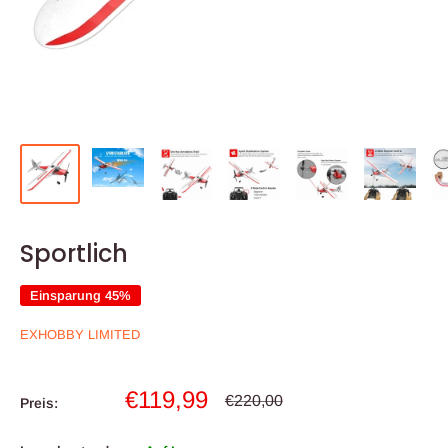
Sportlich
Einsparung 45%
EXHOBBY LIMITED
Sonderpreis
€119,99
Normalpreis
€220,00
Preis: