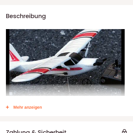
Beschreibung
EINSTEIGERFLUGZEUG EINFACH ZU FLIEGEN
- Das
Mehr anzeigen
ferngesteuerte Flugzeug ist mit einem Gyro-
Stabilisierungssystem ausgestattet, das es auch bei leichtem
Wind stabil fliegen lässt. Neue Piloten können es leicht fliegen
Zahlung & Sicherheit