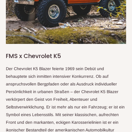
großartiges Geschenk für Kinder und Erwachsene.
FMS x Chevrolet K5
Der Chevrolet K5 Blazer feierte 1969 sein Debüt und
behauptete sich inmitten intensiver Konkurrenz. Ob auf
anspruchsvollen Bergpfaden oder als Ausdruck individueller
Leichtes & langlebiges EPP-Material
- Das Flugzeug ist aus
Persönlichkeit in urbanen Straßen – der Chevrolet K5 Blazer
langlebigem EPP-Schaum gefertigt, sodass es nicht leicht bei
verkörpert den Geist von Freiheit, Abenteuer und
leichten Stößen beschädigt wird und sicher genug für
Selbstverwirklichung. Er ist mehr als nur ein Fahrzeug; er ist ein
jedermann zur Steuerung ist.
Symbol eines Lebensstils. Mit seiner klassischen, aufrechten
SOFORT FLUGBEREIT
- Der Lieferumfang enthält alles
Front und den markanten, eckigen Karosserielinien ist er ein
Notwendige zum Starten des Modells, benötigt werden nur die
ikonischer Bestandteil der amerikanischen Automobilkultur