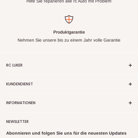
Hilfe Sie reparieren alle rc Auto mit Problem
Produktgarantie
Nehmen Sie unsere bis zu einem Jahr volle Garantie
RC LUKER
Ihr Experte für hochwertige, leistungsstarke RC-Autos.
KUNDENDIENST
Entdecken Sie innovative Technologie und erstklassige
Performance für ein unvergleichliches Fahrerlebnis.
Über uns
INFORMATIONEN
FAQ
kontakt
Datenschutz
NEWSLETTER
Rückgaberecht
Nutzungsbedingungen
Abonnieren und folgen Sie uns für die neuesten Updates