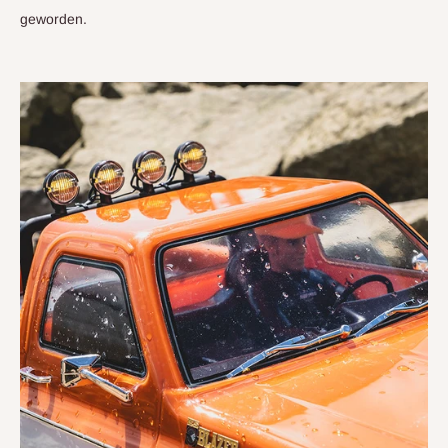
Batterien für den Sender. Es ist vollständig zusammengebaut,
geworden.
um das Flugzeug innerhalb von einer Minute aus der Box
flugbereit zu machen. Tragbares Paket, das Sie überallhin
begleiten kann.
VOLANTEXRC 2.4Ghz 2-Kanal
Fernsteuerungsflugzeug bereit zum
Fliegen mit Gyro-
Stabilisierungssystem & 2
wiederaufladbaren Batterien für
Anfänger
RC-Flugzeug aus haltbarem EPP-Schaumstoff, das leicht und
bei Abstürzen sicher ist. Insgesamt 3 Propellersätze und 4
Räder treiben das Flugzeug an, schnell zu fliegen und eine
einfache Bodenkontrolle zu haben.